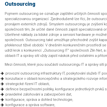
Outsourcing
Pojmem outsourcing se označuje zajištění určitých činností spol
specializovanou organizací. Zjednodušeně lze říci, že outsourci
pronájem externích zdrojů. Smyslem outsourcingu je zvýšení 
společnosti tím, že určité dané činnosti zajistí specializovaná or
Ušetřené náklady za lidské zdroje a servisní hardware je možné
společnosti. Outsourcing také umožňuje přechodně zvýšit kapacit
překlenout tíživé období. V dnešním konkurenčním prostředí se
udrží krok s konkurencí. „Outsourcing IT“ společnosti Zlín Net, a.
oblasti IT a správy sítí vždy zajistí náskok před ostatními a přito
Mezi činnosti, které jsou součástí outsourcingu IT a správy sítí 
provozní outsourcing infrastruktury IT, poskytování služeb IT p
konzultace v oblasti koncepčního a strategického rozvoje inf
strategické řízení IT oblasti,
definice bezpečnostní politiky, konfigurace jednotlivých prvků sí
pravidelné zálohování a zabezpečení dat,
konfigurace, správa a dohled technologie,
konfigurace a správa software,